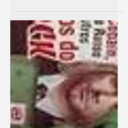
7 de dez. de 2025
2 min de leitura
Conheça o Eye Tracking
O Eye Tracking (Rastreamento Ocular) é um aparelho de
pesquisa que monitora o comportamento visual humano .
Consiste em registrar a posição do olhar de um indivíduo
em relação a um estímulo específico, fornecendo dados