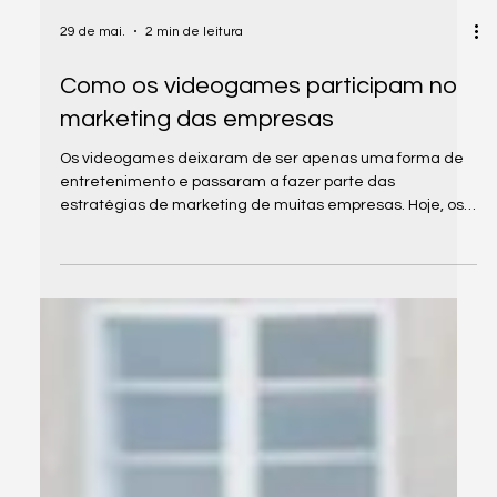
29 de mai.
2 min de leitura
Como os videogames participam no
marketing das empresas
Os videogames deixaram de ser apenas uma forma de
entretenimento e passaram a fazer parte das
estratégias de marketing de muitas empresas. Hoje, os
jogos movimentam comunidades, influenciam
comportamentos e criam personagens capazes de
gerar identificação com diferentes públicos. Um bom
exemplo é o Mario, da Nintendo. O personagem é um
fenômeno dos videogames desde 1985, mas se tornou
uma marca mundial, aparecendo em filmes, brinquedos,
roupas, alimentos e campanhas promocion