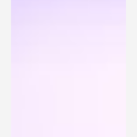
de marketing e gestão. Desde o início, o grupo foi
estruturado como um projeto de pesquisa e extensão, ou
seja, não apenas voltado ao aprendizado acadêmico,
mas também à aplicação prática do conhecimento no
mercado e na sociedade. A sua criação está
diretamente ligada à necessidade de formar
estudantes mais pre