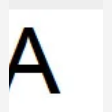
20 de abr.
1 min de leitura
Televisão como estratégia de
Credibilidade para Marcas
A televisão continua sendo um dos meios mais
poderosos de comunicação de massa, mesmo em
tempos de mídias digitais . Canais tradicionais como
Globo, SBT e Record possuem uma credibilidade
consolidada junto ao público brasileiro, o que torna esse
espaço extremamente valioso para marcas que
desejam fortalecer sua imagem e aumentar suas
vendas. Fonte: Reprodução / Internet A credibilidade
construída por esses canais ao longo de décadas é
transferida para as marcas que anunciam