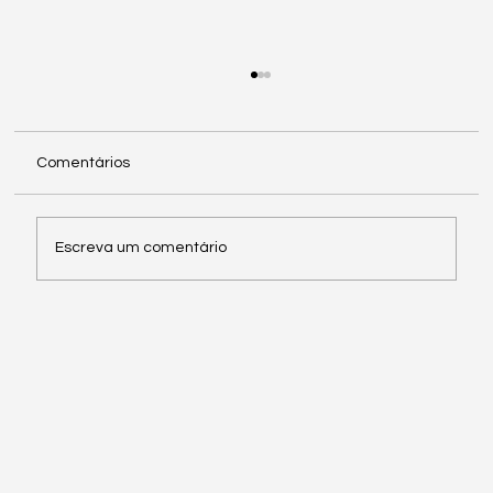
Comentários
Escreva um comentário
A Propaganda Política na Era dos
Extremos