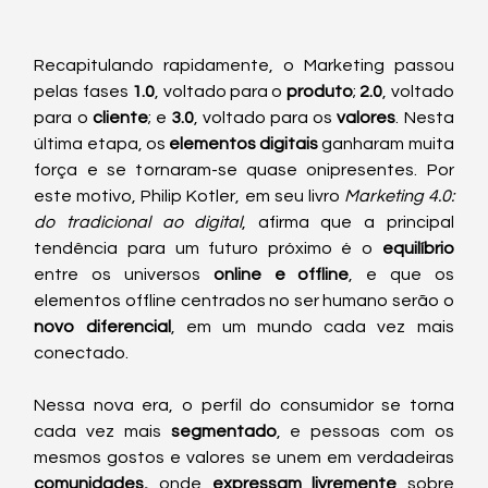
Recapitulando rapidamente, o Marketing passou 
pelas fases 
1.0
, voltado para o 
produto
; 
2.0
, voltado 
para o 
cliente
; e 
3.0
, voltado para os 
valores
. Nesta 
última etapa, os 
elementos digitais
 ganharam muita 
força e se tornaram-se quase onipresentes. Por 
este motivo, Philip Kotler, em seu livro 
Marketing 4.0: 
do tradicional ao digital
, afirma que a principal 
tendência para um futuro próximo é o 
equilíbrio
entre os universos 
online e offline
, e que os 
elementos offline centrados no ser humano serão o 
novo diferencial
, em um mundo cada vez mais 
conectado. 
Nessa nova era, o perfil do consumidor se torna 
cada vez mais
 segmentado
, e pessoas com os 
mesmos gostos e valores se unem em verdadeiras 
comunidades,
 onde 
expressam livremente
 sobre 