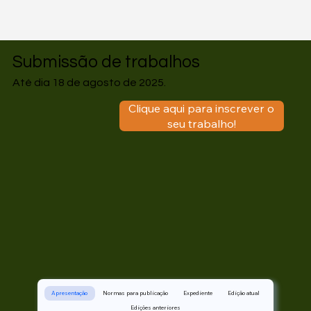
Submissão de trabalhos
Até dia 18 de agosto de 2025.
Clique aqui para inscrever o
seu trabalho!
Apresentação
Normas para publicação
Expediente
Edição atual
Edições anteriores