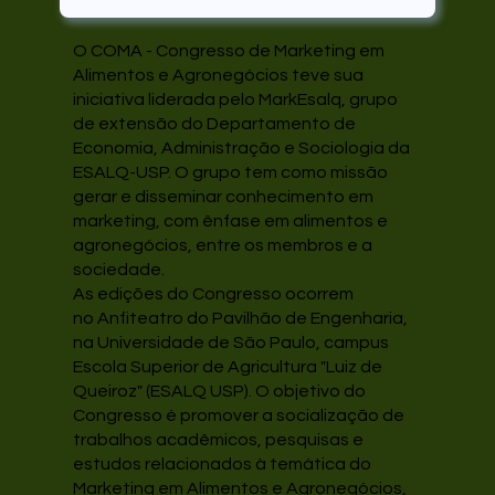
O COMA - Congresso de Marketing em
Alimentos e Agronegócios teve sua
iniciativa liderada pelo MarkEsalq, grupo
de extensão do Departamento de
Economia, Administração e Sociologia da
ESALQ-USP. O grupo tem como missão
gerar e disseminar conhecimento em
marketing, com ênfase em alimentos e
agronegócios, entre os membros e a
sociedade.
As edições do Congresso ocorrem
no Anfiteatro do Pavilhão de Engenharia,
na Universidade de São Paulo, campus
Escola Superior de Agricultura "Luiz de
Queiroz" (ESALQ USP). O objetivo do
Congresso é promover a socialização de
trabalhos acadêmicos, pesquisas e
estudos relacionados à temática do
Marketing em Alimentos e Agronegócios,