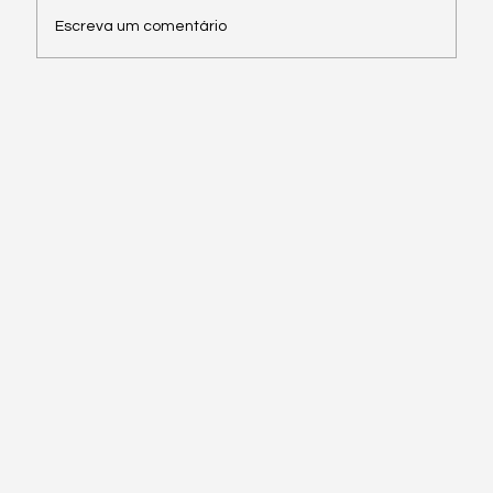
Escreva um comentário
O poder do conteúdo do MarkEsalq na
atração de novos participantes