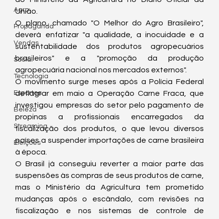
Agro
União.
O plano, chamado "O Melhor do Agro Brasileiro", 
Propaganda
deverá enfatizar "a qualidade, a inocuidade e a 
Vendas
sustentabilidade dos produtos agropecuários 
brasileiros" e a "promoção da produção 
Social
agropecuária nacional nos mercados externos".
Tecnologia
O movimento surge meses após a Polícia Federal 
Esportes
deflagrar em maio a Operação Carne Fraca, que 
investigou empresas do setor pelo pagamento de 
Beleza
propinas a profissionais encarregados da 
Streaming
fiscalização dos produtos, o que levou diversos 
países a suspender importações de carne brasileira 
Eleições
à época.
O Brasil já conseguiu reverter a maior parte das 
suspensões às compras de seus produtos de carne, 
mas o Ministério da Agricultura tem prometido 
mudanças após o escândalo, com revisões na 
fiscalização e nos sistemas de controle de 