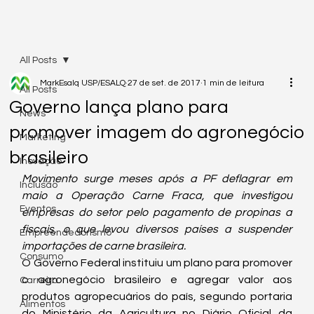
All Posts
MarkEsalq USP/ESALQ
27 de set. de 2017
1 min de leitura
All Posts
Governo lança plano para
News
promover imagem do agronegócio
Marketing
brasileiro
Inovação
Movimento surge meses após a PF deflagrar em 
Inclusão
maio a Operação Carne Fraca, que investigou 
Eventos
empresas do setor pelo pagamento de propinas a 
fiscais, o que levou diversos países a suspender 
Empreendedorismo
importações de carne brasileira.
Consumo
O Governo Federal instituiu um plano para promover 
o agronegócio brasileiro e agregar valor aos 
Carreira
produtos agropecuários do país, segundo portaria 
Alimentos
do Ministério da Agricultura no Diário Oficial da 